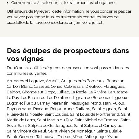
Communes à 2 traitements : le traitement est obligatoire.
Utilisateurs de Pyrévert : cette information ne vous concerne pas car
vous avez positionné tous les traitements contre les larves de
cicadelle de la flavescence dorée en juin voire juillet.
Des équipes de prospecteurs dans
vos vignes
Du 16 au 20 août, les équipes de prospection vont passer* dans les
communes suivantes :
Ambarès et Lagrave, Ambès, Artigues près Bordeaux, Bonnetan,
Carbon Blanc, Casseuil, Cénac, Cubnezais, Dieulivol, Flaujagues,
Galgon, Gironde sur Dropt, Juillac, La Réole, La Rivière, Laruscade,
Le Puy, Les Esseintes, Les Peintures, Lignan de Bordeaux, Ligueux,
Lugon et l’Ile du Carnay, Maransin, Massugas, Montussan, Pujols,
Puynormand, Riocaud, Roquebrune, Saillans, Saint-Aignan, Saint
Hilaire de la Noaille, Saint Loubès, Saint Louis de Montferrand, Saint
Martin de Lerm, Saint Martin du Puy, Saint Michel de Fronsac, Saint-
Sève, Saint Sulpice de Guilleragues, Saint Sulpice et Cameyrac,
Saint Vincent de Paul, Saint Vivien de Monségur, Sainte Eulalie,
Sainte Gemme, Taillecavat, Tresses, Vérac, Villegouge, Yvrac.